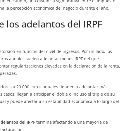
n el estudio, una distancia significativa entre el impuesto
siona la percepción económica del negocio durante el año.
e los adelantos del IRPF
storsión en función del nivel de ingresos. Por un lado, los
uros anuales suelen adelantar menos IRPF del que
ontar regularizaciones elevadas en la declaración de la renta,
speradas.
feriores a 20.000 euros anuales tienden a adelantar más
casos, llegan a anticipar el doble o incluso el triple de su
sual y puede afectar a su estabilidad económica a lo largo del
adelantos del IRPF
termina afectando a una mayoría de
facturación.