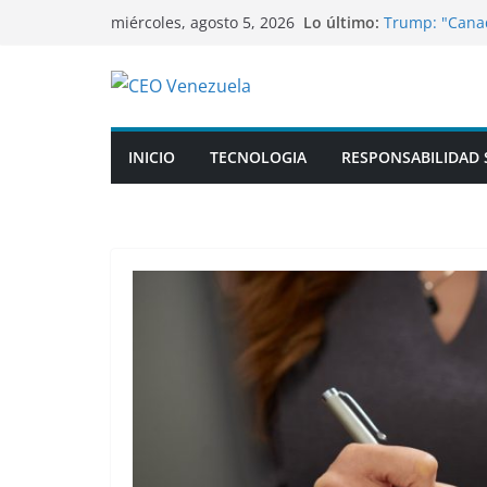
Saltar
Lo último:
Trump: "Cana
miércoles, agosto 5, 2026
al
Palantir paga 
VIDEO: Moment
contenido
localidad en e
VIDEO: Se ace
descubre dol
¿No más alerg
INICIO
TECNOLOGIA
RESPONSABILIDAD 
modificados 