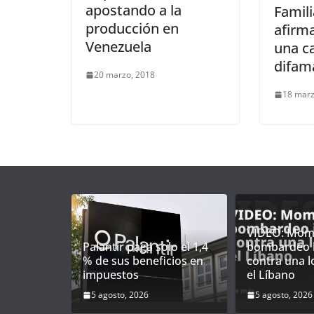
apostando a la
Famil
producción en
afirma
Venezuela
una 
difam
20 marzo, 2018
18 marz
VIDEO: Mom
Palantir paga solo el 1,4
bombardeo i
% de sus beneficios en
contra una l
impuestos
el Líbano
5 agosto, 2026
5 agosto, 2026