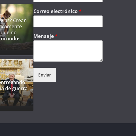
Correo electrónico
*
gias? Crean
ticamente
 que no
Mensaje
*
tornudos
Enviar
 entregando
ia de guerra