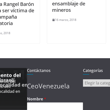
ensamblaje de
ia Rangel Barón
mineros
 ser víctima de
campaña
16 marzo, 2018
atoria
o, 2018
Contáctanos
Categorías
ento del
Categorías
CeoVenezuela
sraelí
ocalidad en
Nombre
*