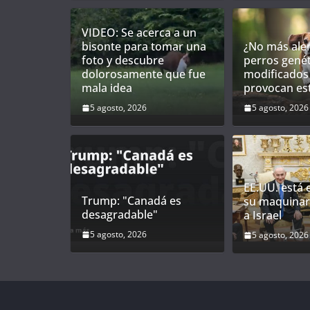
VIDEO: Se acerca a un
bisonte para tomar una
¿No más aler
foto y descubre
perros gené
dolorosamente que fue
modificados
mala idea
provocan es
5 agosto, 2026
5 agosto, 2026
EE.UU. está
Trump: "Canadá es
su maquinar
desagradable"
a Israel
5 agosto, 2026
5 agosto, 2026