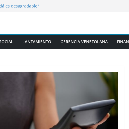
dá es desagradable"
solo el 1,4 % de sus beneficios en impuestos
o del bombardeo israelí contra una
l Líbano
rca a un bisonte para tomar una foto y
orosamente que fue mala idea
ias? Crean perros genéticamente
SOCIAL
LANZAMIENTO
GERENCIA VENEZOLANA
FINAN
que no provocan estornudos