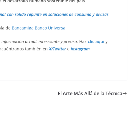
a el desarrollo humano sostenible del país
.
l con sólido repunte en soluciones de consumo y divisas
sía de
Bancamiga Banco Universal
 información actual, interesante y precisa.
Haz
clic aquí
y
Encuéntranos también en
X/Twitter
e
Instagram
El Arte Más Allá de la Técnica