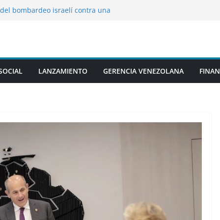
el bombardeo israelí contra una
íbano
 lanza un paquete contra el suelo y se
nada
a controversia: agente es captada
sajeros chinos en un aeropuerto (VIDEOS)
ta a Hegseth y lo acusa de engaño en
SOCIAL
LANZAMIENTO
GERENCIA VENEZOLANA
FINAN
 Irán
o el 1,4 % de sus beneficios en impuestos