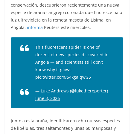
conservación, descubrieron recientemente una nueva
especie de araña cangrejo coronada que fluoresce bajo
luz ultravioleta en la remota meseta de Lisima, en
Angola,
informa
Reuters este miércoles.
This fluorescent spider is one of
dozens of new species discovered in
Angola — and scientists still don’t
know why it glows
pic.twitter.com/54kgaIqwG5
— Luke Andrews (@lukethereporter)
June 3, 2026
Junto a esta araña, identificaron ocho nuevas especies
de libélulas, tres saltamontes y unas 60 mariposas y