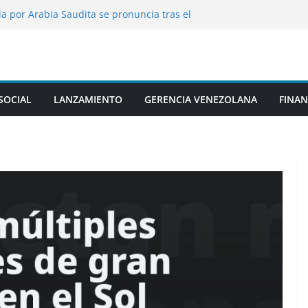
da por Arabia Saudita se pronuncia tras el
tíes
opular bloguero en el hospital tras
durante la transmisión
dos de EE.UU. han sufrido lesiones
áticas en la guerra contra Irán
S del ataque de los hutíes contra
SOCIAL
LANZAMIENTO
GERENCIA VENEZOLANA
FINAN
 sauditas
ofesora de danza por presunto abuso de
clases