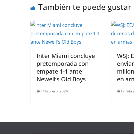
También te puede gustar
Inter Miami concluye
WSJ: 
pretemporada con
envia
empate 1-1 ante
millo
Newell’s Old Boys
en arm
17 febrero, 2024
17 febr