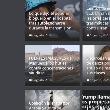
Cientos de s
Lo que dijo el popular
EE.UU. han s
bloguero en el hospital
lesiones cer
tras autolesionarse
traumáticas 
durante la transmisión
contra Irán
7 agosto, 2026
7 agosto, 2026
FUERTES IMÁGENES del
Encarcelan a
ataque de los hutíes
de danza po
contra concentraciones
abuso de me
sauditas
sus clases
6 agosto, 2026
6 agosto, 2026
Coalición liderada por
Arabia Saudita se
Trump llama 