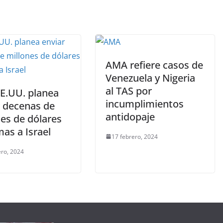
AMA refiere casos de
Venezuela y Nigeria
al TAS por
EE.UU. planea
incumplimientos
r decenas de
antidopaje
nes de dólares
as a Israel
17 febrero, 2024
ero, 2024