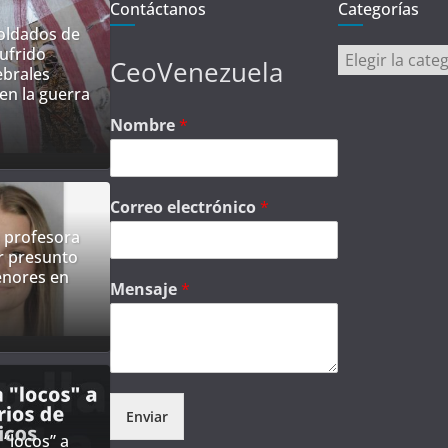
Contáctanos
Categorías
oldados de
ufrido
Categorías
CeoVenezuela
ebrales
en la guerra
Nombre
*
Correo electrónico
*
 profesora
r presunto
nores en
Mensaje
*
Enviar
“locos” a