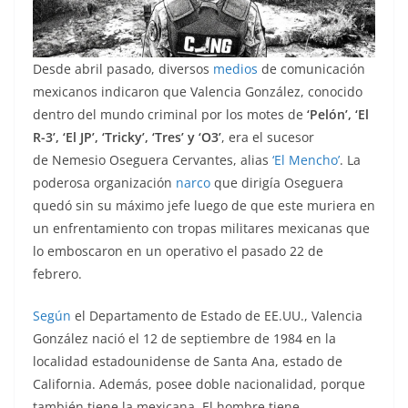
Desde abril pasado, diversos
medios
de comunicación
mexicanos indicaron que Valencia González, conocido
dentro del mundo criminal por los motes de
‘Pelón’, ‘El
R-3’, ‘El JP’, ‘Tricky’, ‘Tres’ y ‘O3’
, era el sucesor
de Nemesio Oseguera Cervantes, alias
‘El Mencho’
. La
poderosa organización
narco
que dirigía Oseguera
quedó sin su máximo jefe luego de que este muriera en
un enfrentamiento con tropas militares mexicanas que
lo emboscaron en un operativo el pasado 22 de
febrero.
Según
el Departamento de Estado de EE.UU., Valencia
González nació el 12 de septiembre de 1984 en la
localidad estadounidense de Santa Ana, estado de
California. Además, posee doble nacionalidad, porque
también tiene la mexicana. El hombre tiene