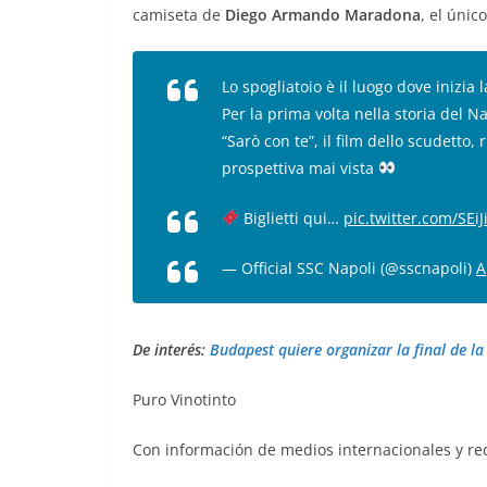
camiseta de
Diego Armando Maradona
, el úni
Lo spogliatoio è il luogo dove inizia
Per la prima volta nella storia del 
“Sarò con te”, il film dello scudetto,
prospettiva mai vista
Biglietti qui…
pic.twitter.com/SEiJ
— Official SSC Napoli (@sscnapoli)
A
De interés:
Budapest quiere organizar la final de l
Puro Vinotinto
Con información de medios internacionales y re