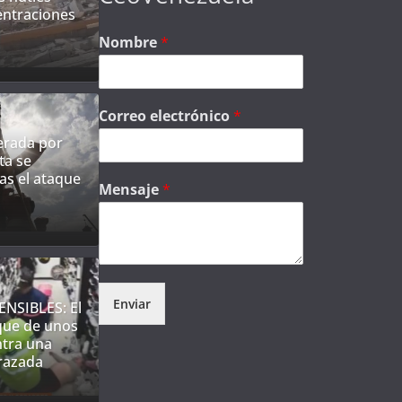
entraciones
Nombre
*
Correo electrónico
*
derada por
ta se
as el ataque
Mensaje
*
Enviar
NSIBLES: El
que de unos
ntra una
razada