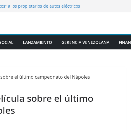
os” a los propietarios de autos eléctricos
dos de EE.UU. han sufrido lesiones
áticas en la guerra contra Irán
S del ataque de los hutíes contra
 sauditas
ofesora de danza por presunto abuso de
clases
SOCIAL
LANZAMIENTO
GERENCIA VENEZOLANA
FINAN
da por Arabia Saudita se pronuncia tras el
tíes
elícula sobre el último
les