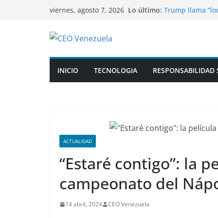
Saltar
Lo último:
Trump llama “loc
viernes, agosto 7, 2026
al
Cientos de solda
cerebrales traum
contenido
FUERTES IMÁGENE
concentraciones
Encarcelan a pr
menores en sus 
INICIO
TECNOLOGIA
RESPONSABILIDAD 
Coalición lidera
ataque de los hu
ACTUALIDAD
“Estaré contigo”: la p
campeonato del Nápo
14 abril, 2024
CEO Venezuela