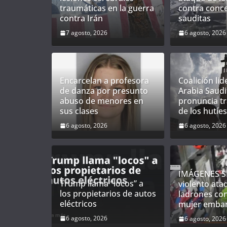
traumáticas en la guerra
contra conc
contra Irán
sauditas
7 agosto, 2026
6 agosto, 2026
Encarcelan a profesora
Coalición li
de danza por presunto
Arabia Saudi
abuso de menores en
pronuncia tr
sus clases
de los hutíes
6 agosto, 2026
6 agosto, 2026
IMÁGENES SE
Trump llama “locos” a
violento ata
los propietarios de autos
ladrones co
eléctricos
mujer emba
6 agosto, 2026
6 agosto, 2026