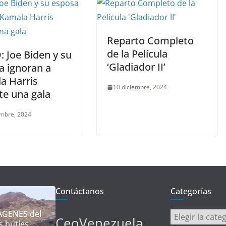
Reparto Completo
de la Película
 Joe Biden y su
‘Gladiador II’
a ignoran a
a Harris
10 diciembre, 2024
te una gala
embre, 2024
Contáctanos
Categorías
ÁGENES del
Categorías
CeoVenezuela
s hutíes