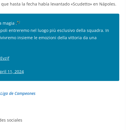
co que hasta la fecha había levantado «Scudetto» en Nápoles.
 la magia
Napoli entreremo nel luogo più esclusivo della squadra. In
 rivivremo insieme le emozioni della vittoria da una
iEvzjf
pril 11, 2024
a Liga de Campeones
des sociales