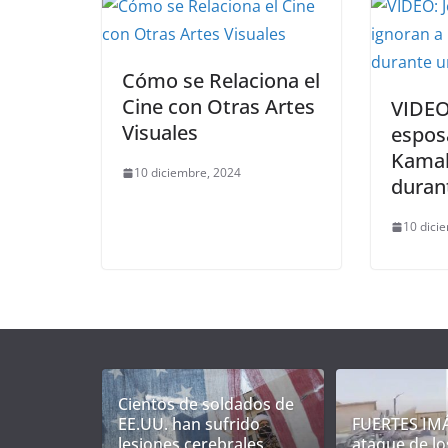
Cómo se Relaciona el
Cine con Otras Artes
VIDEO:
Visuales
espos
Kamal
10 diciembre, 2024
duran
10 dici
Cientos de soldados de
EE.UU. han sufrido
FUERTES IM
lesiones cerebrales
ataque de lo