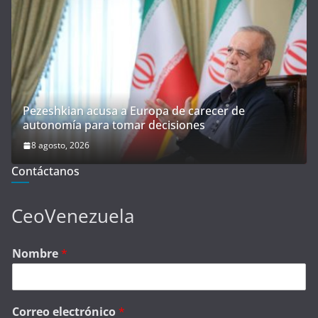
Pezeshkian acusa a Europa de carecer de
autonomía para tomar decisiones
8 agosto, 2026
Contáctanos
CeoVenezuela
Nombre
*
Correo electrónico
*