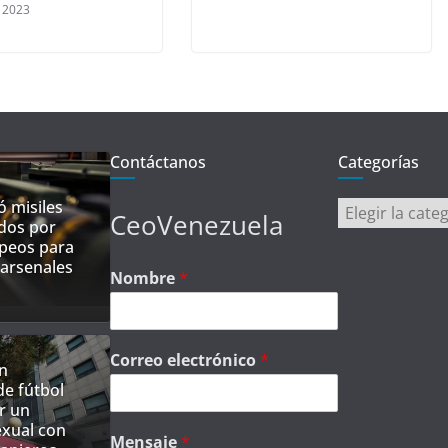
 2023
Contáctanos
Categorías
ó misiles
Categorías
CeoVenezuela
dos por
opeos para
 arsenales
Nombre
*
Correo electrónico
*
n
e fútbol
r un
exual con
Mensaje
*