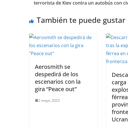
terrorista de Kiev contra un autobús con civ
También te puede gustar
Aerosmith se
despedirá de los
Descar
escenarios con la
carga 
gira “Peace out”
explos
férre
2 mayo, 2023
provin
fronte
Ucran