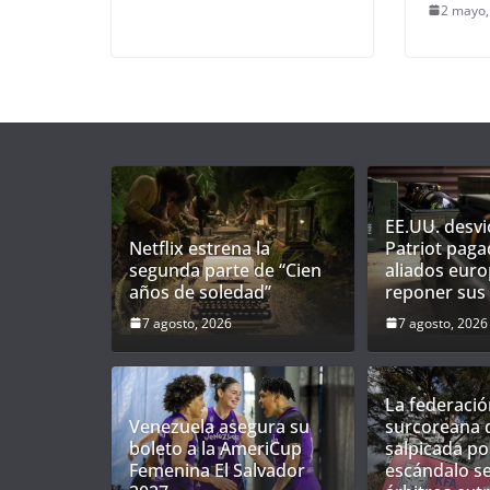
2 mayo,
EE.UU. desvi
Netflix estrena la
Patriot paga
segunda parte de “Cien
aliados eur
años de soledad”
reponer sus
7 agosto, 2026
7 agosto, 2026
La federació
Venezuela asegura su
surcoreana d
boleto a la AmeriCup
salpicada po
Femenina El Salvador
escándalo s