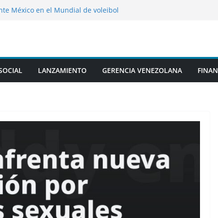
nte México en el Mundial de voleibol
7
la segunda parte de “Cien años de soledad”
siles Patriot pagados por aliados europeos
s arsenales
ra su boleto a la AmeriCup Femenina El
SOCIAL
LANZAMIENTO
GERENCIA VENEZOLANA
FINAN
rcoreana de fútbol salpicada por un
 con árbitros extranjeros