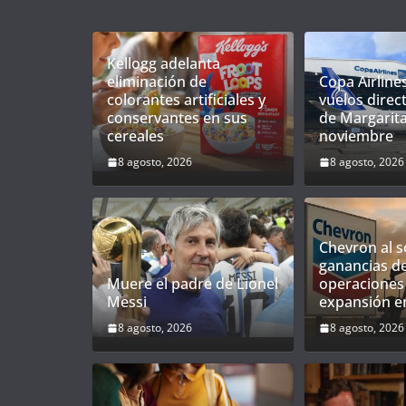
Kellogg adelanta
eliminación de
Copa Airline
colorantes artificiales y
vuelos direct
conservantes en sus
de Margarita
cereales
noviembre
8 agosto, 2026
8 agosto, 2026
Chevron al so
ganancias d
Muere el padre de Lionel
operaciones 
Messi
expansión e
8 agosto, 2026
8 agosto, 2026