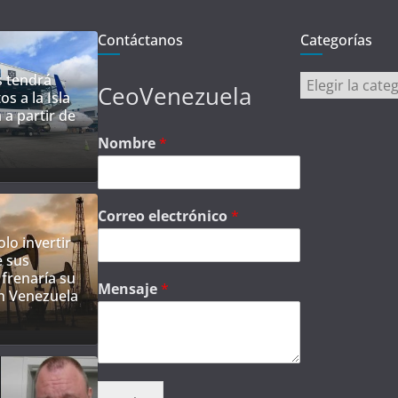
Contáctanos
Categorías
s tendrá
Categorías
CeoVenezuela
os a la Isla
 a partir de
Nombre
*
Correo electrónico
*
lo invertir
e sus
frenaría su
Mensaje
*
n Venezuela