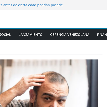
es antes de cierta edad podrían pasarle
dizaje
 eliminación de colorantes artificiales y
 sus cereales
ndrá vuelos directos a la Isla de Margarita
iembre
de Lionel Messi
SOCIAL
LANZAMIENTO
GERENCIA VENEZOLANA
FINAN
invertir ganancias de sus operaciones
ansión en Venezuela