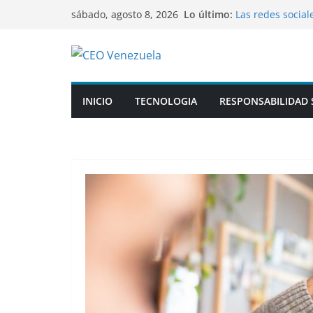
Saltar
Lo último:
Las redes social
sábado, agosto 8, 2026
al
factura al apren
Kellogg adelanta
contenido
conservantes en
Copa Airlines te
a partir de nov
Muere el padre 
INICIO
TECNOLOGIA
RESPONSABILIDAD 
Chevron al solo 
frenaría su exp