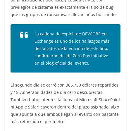
privilegios de sistema es exactamente el tipo de bug
que los grupos de ransomware llevan años buscando.
La cadena de exploit de DEVCORE en
Exchange es uno de los hallazgos más
destacados de la edición de este año,
confirmaron desde Zero Day Initiative
en el
blog oficial
del evento.
El segundo día se cerró con 385.750 dólares repartidos
y 15 vulnerabilidades de día cero descubiertas.
También hubo intentos fallidos: ni Microsoft SharePoint
ni Apple Safari cayeron dentro del plazo asignado, algo
que apunta a que ambos llegan al evento con bastante
más reforzado el perímetro.