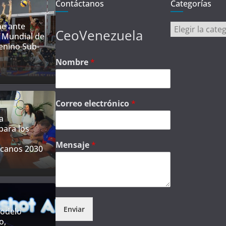
Contáctanos
Categorías
ae ante
Categorías
CeoVenezuela
 Mundial de
enino Sub-
Nombre
*
Correo electrónico
*
a
para los
Mensaje
*
canos 2030
Enviar
modelo
o,