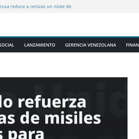
a rusa reduce a cenizas un islote de
igo oculto entre árboles
rcoreana de fútbol salpicada por un
 con árbitros extranjeros
nte México en el Mundial de voleibol
7
 rusos, no nos duele en absoluto”: Polonia
SOCIAL
LANZAMIENTO
GERENCIA VENEZOLANA
FINAN
ra sobre el conflicto ucraniano
ostulación para los Juegos
os 2030