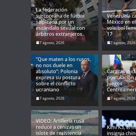
La federación
surcoreana de fútbol
Venezuela c
salpicada por un
México en el
escándalo sexual con
voleibol fem
árbitros extranjeros
17
7 agosto, 2026
7 agosto, 2026
“Que maten a los rusos,
no nos duele en
absoluto”: Polonia
Caracas inici
expresa su postura
postulación 
sobre el conflicto
Juegos
ucraniano
Centroameri
7 agosto, 2026
7 agosto, 2026
VIDEO: Artillería rusa
reduce a cenizas un
Kimi K3, el 
islote de resistencia
insignia chin