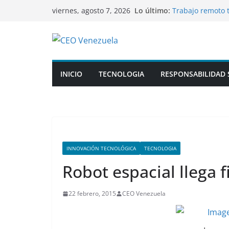
Saltar
Lo último:
Trabajo remoto t
viernes, agosto 7, 2026
al
venezolanas a s
“Que maten a los
contenido
expresa su postu
Caracas inicia p
Centroamerican
VIDEO: Artillerí
INICIO
TECNOLOGIA
RESPONSABILIDAD 
resistencia enem
Kimi K3, el mode
su entorno de p
INNOVACIÓN TECNOLÓGICA
TECNOLOGIA
Robot espacial llega f
22 febrero, 2015
CEO Venezuela