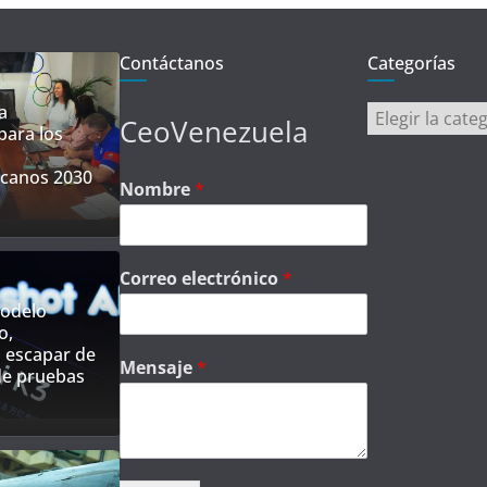
Contáctanos
Categorías
a
Categorías
CeoVenezuela
para los
canos 2030
Nombre
*
Correo electrónico
*
modelo
o,
 escapar de
Mensaje
*
de pruebas