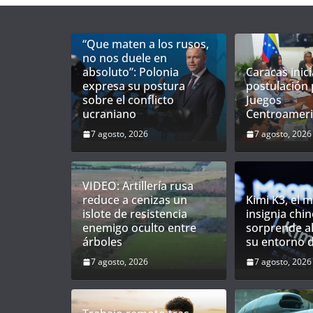
“Que maten a los rusos,
no nos duele en
absoluto”: Polonia
Caracas inici
expresa su postura
postulación 
sobre el conflicto
Juegos
ucraniano
Centroameri
7 agosto, 2026
7 agosto, 2026
VIDEO: Artillería rusa
reduce a cenizas un
Kimi K3, el 
islote de resistencia
insignia chin
enemigo oculto entre
sorprende al
árboles
su entorno 
7 agosto, 2026
7 agosto, 2026