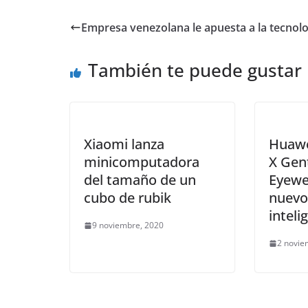
Empresa venezolana le apuesta a la tecnolo
También te puede gustar
Xiaomi lanza
Huawe
minicomputadora
X Gen
del tamaño de un
Eyewea
cubo de rubik
nuevo
inteli
9 noviembre, 2020
2 novie