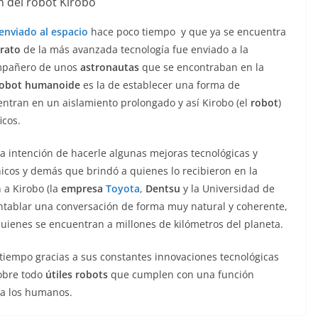
 del robot Kirobo
enviado al espacio
hace poco tiempo y que ya se encuentra
rato
de la más avanzada tecnología fue enviado a la
ompañero de unos
astronautas
que se encontraban en la
robot humanoide
es la de establecer una forma de
tran en un aislamiento prolongado y así Kirobo (el
robot
)
icos.
 la intención de hacerle algunas mejoras tecnológicas y
nicos y demás que brindó a quienes lo recibieron en la
 a Kirobo (la
empresa
Toyota
,
Dentsu
y la Universidad de
tablar una conversación de forma muy natural y coherente,
uienes se encuentran a millones de kilómetros del planeta.
tiempo gracias a sus constantes innovaciones tecnológicas
obre todo
útiles robots
que cumplen con una función
 a los humanos.