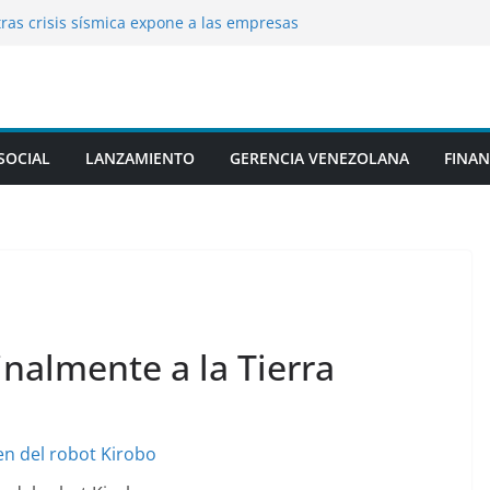
ras crisis sísmica expone a las empresas
everas brechas de seguridad
 rusos, no nos duele en absoluto”: Polonia
ra sobre el conflicto ucraniano
ostulación para los Juegos
os 2030
a rusa reduce a cenizas un islote de
SOCIAL
LANZAMIENTO
GERENCIA VENEZOLANA
FINAN
igo oculto entre árboles
lo insignia chino, sorprende al escapar de
ruebas
inalmente a la Tierra