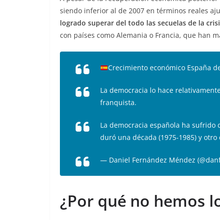
siendo inferior al de 2007 en términos reales aj
logrado superar del todo las secuelas de la crisi
con países como Alemania o Francia, que han ma
Crecimiento económico España d
La democracia lo hace relativament
franquista.
La democracia española ha sufrido
duró una década (1975-1985) y otro
— Daniel Fernández Méndez (@dan
¿Por qué no hemos l