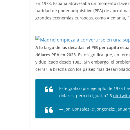
En 1973, España atravesaba un momento clave de
paridad de poder adquisitivo (PPA) de aproximad
grandes economías europeas, como Alemania, Fr
A lo largo de las décadas, el PIB per cápita esp
dólares PPA en 2023
. Esto significa que, en tér
y duplicado desde 1983. Sin embargo, el problem
cerrar la brecha con los países más desarrollado
Este gráfico por ejemplo de 1975 h
dólares, pero da igual, x2,3
pic.twit
— Jon González (@Jongonzlz)
Januar