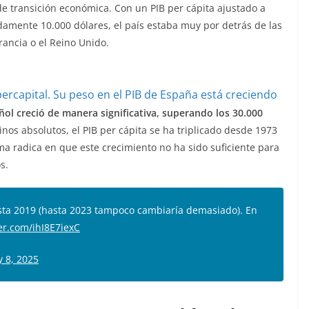
 transición económica. Con un PIB per cápita ajustado a
amente 10.000 dólares, el país estaba muy por detrás de las
ancia o el Reino Unido.
añol creció de manera significativa, superando los 30.000
minos absolutos, el PIB per cápita se ha triplicado desde 1973
a radica en que este crecimiento no ha sido suficiente para
s.
asta 2019 (hasta 2023 tampoco cambiaría demasiado). En
ter.com/ihI8E7iexC
y 8, 2025