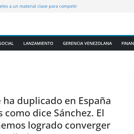
eles a un material clave para competir
lo insignia chino, sorprende al escapar de
ruebas
ras crisis sísmica expone a las empresas
everas brechas de seguridad
stra escombros de un F-15 de EE.UU. y
SOCIAL
LANZAMIENTO
GERENCIA VENEZOLANA
FINAN
 enemigas derribadas
na llamada con un líder de Oriente Medio:
n?
 se ha duplicado en España
s como dice Sánchez. El
hemos logrado converger