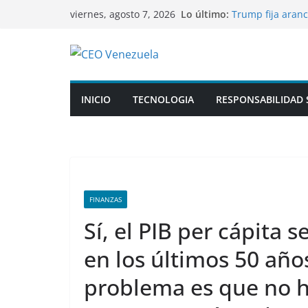
Saltar
Lo último:
Trump fija aranc
viernes, agosto 7, 2026
al
contra China
Kimi K3, el mode
contenido
su entorno de p
Trabajo remoto t
venezolanas a s
FOTOS: Irán mue
INICIO
TECNOLOGIA
RESPONSABILIDAD 
otras aeronaves
Putin mantuvo u
¿de qué hablaro
FINANZAS
Sí, el PIB per cápita
en los últimos 50 año
problema es que no 