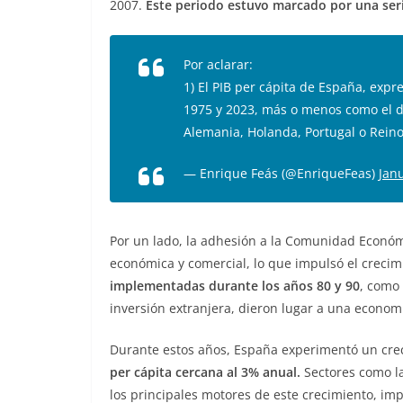
2007.
Este periodo estuvo marcado por una ser
Por aclarar:
1) El PIB per cápita de España, expr
1975 y 2023, más o menos como el de
Alemania, Holanda, Portugal o Rein
— Enrique Feás (@EnriqueFeas)
Jan
Por un lado, la adhesión a la Comunidad Econó
económica y comercial, lo que impulsó el crecimi
implementadas durante los años 80 y 90
, como
inversión extranjera, dieron lugar a una econom
Durante estos años, España experimentó un cre
per cápita cercana al 3% anual.
Sectores como la 
los principales motores de este crecimiento, im