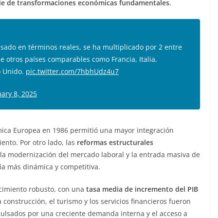
ie de transformaciones económicas fundamentales.
esado en términos reales, se ha multiplicado por 2 entre
 otros países comparables como Francia, Italia,
o Unido.
pic.twitter.com/7hbhUdz4u7
uary 8, 2025
mica Europea en 1986 permitió una mayor integración
ento. Por otro lado, las
reformas estructurales
 la modernización del mercado laboral y la entrada masiva de
ía más dinámica y competitiva.
cimiento robusto, con una
tasa media de incremento del PIB
construcción, el turismo y los servicios financieros fueron
pulsados por una creciente demanda interna y el acceso a