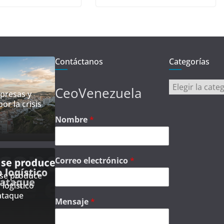
Contáctanos
Categorías
Categorías
CeoVenezuela
presas y
r la crisis
Nombre
*
Correo electrónico
*
 se produce
 logístico
 ataque
Mensaje
*