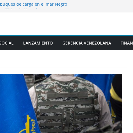
s buques de carga en el mar Negro
as FF.AA. de Ucrania
roduce en un centro logístico civil tras un
no
 consecuencias de ataques de los hutíes
auditas
ridos en ataques ucranianos contra la
SOCIAL
LANZAMIENTO
GERENCIA VENEZOLANA
FINAN
de Bélgorod
as y autónomos por la crisis en Ceuta