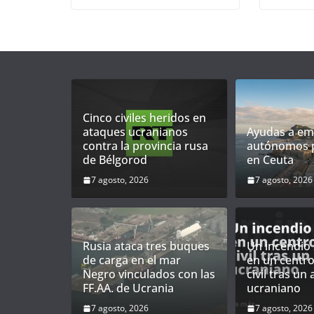
Cinco civiles heridos en
ataques ucranianos
Ayudas a em
contra la provincia rusa
autónomos po
de Bélgorod
en Ceuta
7 agosto, 2026
7 agosto, 2026
Rusia ataca tres buques
Un incendio
de carga en el mar
en un centro
Negro vinculados con las
civil tras un
FF.AA. de Ucrania
ucraniano
7 agosto, 2026
7 agosto, 2026