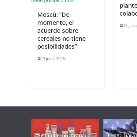
plant
colab
Moscú: “De
momento, el
17 junio
acuerdo sobre
cereales no tiene
posibilidades”
17 junio, 2023
“Se hunde, no hay nada
EE.UU. hará