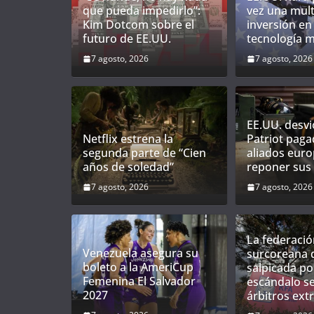
que pueda impedirlo”:
vez una mult
Kim Dotcom sobre el
inversión en
futuro de EE.UU.
tecnología mi
7 agosto, 2026
7 agosto, 2026
EE.UU. desvi
Netflix estrena la
Patriot paga
segunda parte de “Cien
aliados eur
años de soledad”
reponer sus
7 agosto, 2026
7 agosto, 2026
La federació
Venezuela asegura su
surcoreana d
boleto a la AmeriCup
salpicada po
Femenina El Salvador
escándalo s
2027
árbitros ext