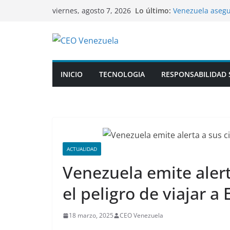
Saltar
Lo último:
Venezuela asegu
viernes, agosto 7, 2026
al
Salvador 2027
“Se hunde, no h
contenido
sobre el futuro 
EE.UU. hará por 
en esta tecnolog
Netflix estrena 
INICIO
TECNOLOGIA
RESPONSABILIDAD 
EE.UU. desvió mi
para reponer su
ACTUALIDAD
Venezuela emite aler
el peligro de viajar a
18 marzo, 2025
CEO Venezuela