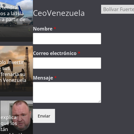
s tendrá
Categorías
CeoVenezuela
os a la Isla
 a partir de
Nombre
*
Correo electrónico
*
lo invertir
e sus
frenaría su
Mensaje
*
n Venezuela
Enviar
explica
 qué los
stán