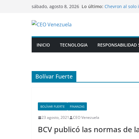
Saltar
Lo último:
Chevron al solo 
sábado, agosto 8, 2026
al
frenaría su exp
Las redes social
contenido
factura al apren
Kellogg adelanta
conservantes en
Copa Airlines te
INICIO
TECNOLOGIA
RESPONSABILIDAD 
a partir de nov
Muere el padre 
Bolívar Fuerte
BOLÍVAR FUERTE
FINANZAS
23 agosto, 2021
CEO Venezuela
BCV publicó las normas de l