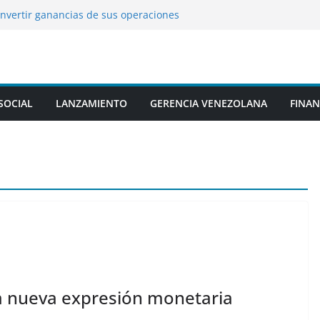
invertir ganancias de sus operaciones
ansión en Venezuela
es antes de cierta edad podrían pasarle
dizaje
 eliminación de colorantes artificiales y
 sus cereales
ndrá vuelos directos a la Isla de Margarita
SOCIAL
LANZAMIENTO
GERENCIA VENEZOLANA
FINAN
iembre
de Lionel Messi
a nueva expresión monetaria