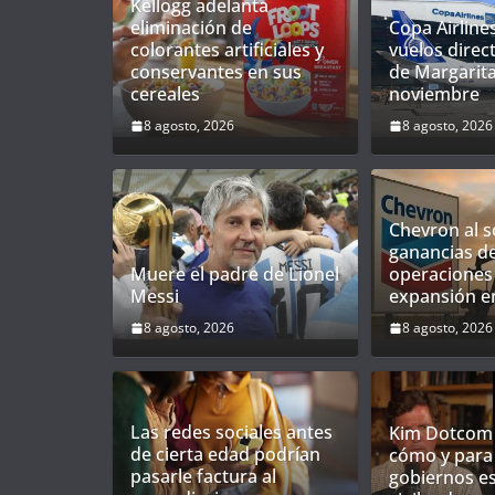
Kellogg adelanta
eliminación de
Copa Airline
colorantes artificiales y
vuelos direct
conservantes en sus
de Margarita
cereales
noviembre
8 agosto, 2026
8 agosto, 2026
Chevron al so
ganancias d
Muere el padre de Lionel
operaciones 
Messi
expansión e
8 agosto, 2026
8 agosto, 2026
Las redes sociales antes
Kim Dotcom 
de cierta edad podrían
cómo y para
pasarle factura al
gobiernos e