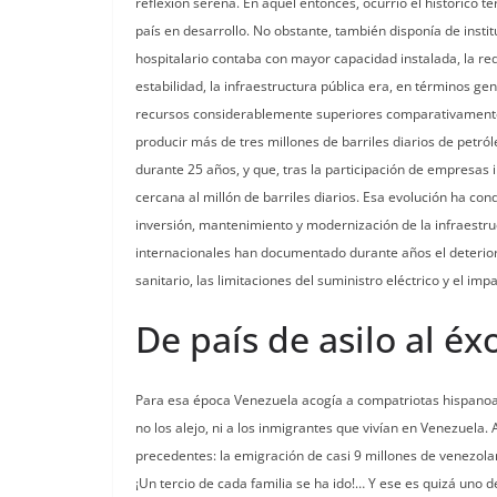
reflexión serena. En aquel entonces, ocurrió el histórico
país en desarrollo. No obstante, también disponía de inst
hospitalario contaba con mayor capacidad instalada, la 
estabilidad, la infraestructura pública era, en términos 
recursos considerablemente superiores comparativamente a
producir más de tres millones de barriles diarios de pet
durante 25 años, y que, tras la participación de empresas
cercana al millón de barriles diarios. Esa evolución ha co
inversión, mantenimiento y modernización de la infraestru
internacionales han documentado durante años el deterioro 
sanitario, las limitaciones del suministro eléctrico y el im
De país de asilo al é
Para esa época Venezuela acogía a compatriotas hispanoam
no los alejo, ni a los inmigrantes que vivían en Venezuel
precedentes: la emigración de casi 9 millones de venezola
¡Un tercio de cada familia se ha ido!… Y ese es quizá uno 