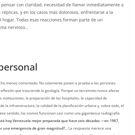
ara pensar con claridad, necesidad de llamar inmediatamente a
 réplicas, y en los casos más dolorosos, enfrentarse a la
el hogar. Todas esas reacciones forman parte de un
ema nervioso…
 personal
cho menos comentado. No solamente ponen a prueba a las personas.
reflexión que trasciende la geología. Porque un terremoto nunca afecta
 instituciones, la preparación de los hospitales, la capacidad de
 la infraestructura, la calidad de la planificación urbana y, sobre todo, el
 ese sentido, los sismos funcionan casi como una gigantesca radiografía
stá hoy Venezuela mejor preparada que hace seis décadas —en 1967,
ar una emergencia de gran magnitud?
… La respuesta merece una