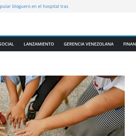
 consecuencias de ataques de los hutíes
auditas
opular bloguero en el hospital tras
durante la transmisión
as y autónomos por la crisis en Ceuta
s buques de carga en el mar Negro
as FF.AA. de Ucrania
SOCIAL
LANZAMIENTO
GERENCIA VENEZOLANA
FINAN
roduce en un centro logístico civil tras un
no