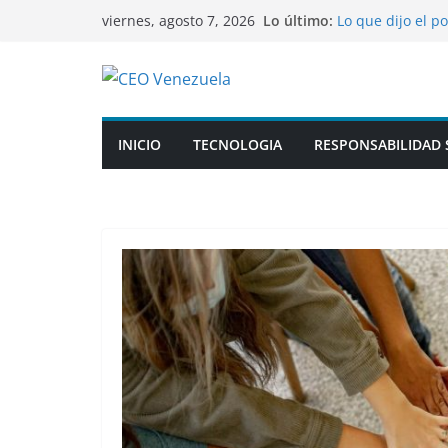
Saltar
VIDEO: Brutales
Lo último:
viernes, agosto 7, 2026
contra fuerzas s
al
Lo que dijo el p
contenido
autolesionarse 
Ayudas a empres
Rusia ataca tre
vinculados con l
INICIO
TECNOLOGIA
RESPONSABILIDAD 
Un incendio se p
ataque ucrania