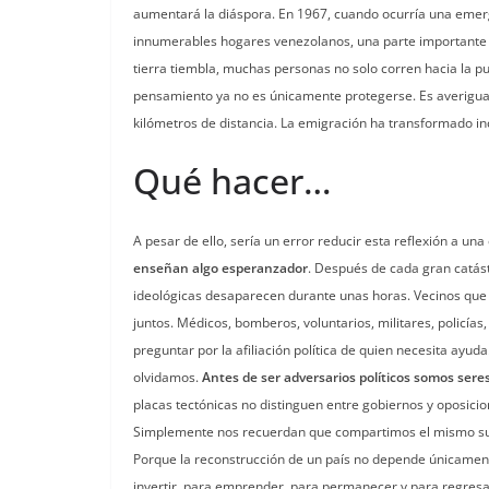
aumentará la diáspora. En 1967, cuando ocurría una emerg
innumerables hogares venezolanos, una parte importante de
tierra tiembla, muchas personas no solo corren hacia la p
pensamiento ya no es únicamente protegerse. Es averigua
kilómetros de distancia. La emigración ha transformado 
Qué hacer…
A pesar de ello, sería un error reducir esta reflexión a 
enseñan algo esperanzador
. Después de cada gran catást
ideológicas desaparecen durante unas horas. Vecinos qu
juntos. Médicos, bomberos, voluntarios, militares, policí
preguntar por la afiliación política de quien necesita a
olvidamos.
Antes de ser adversarios políticos somos se
placas tectónicas no distinguen entre gobiernos y oposicio
Simplemente nos recuerdan que compartimos el mismo sue
Porque la reconstrucción de un país no depende únicament
invertir, para emprender, para permanecer y para regresar