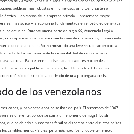
 terremoto de Caracas, Venezuela poseía enormes desafíos, como cualquier
ituciones públicas más robustas en numerosos ámbitos. El sistema
red eléctrica —en manos de la empresa privada— presentaba mayor
generales, más sólida y la economía fundamentada en el petróleo generaba
 los actuales. Durante buena parte del siglo XX, Venezuela llegó a
róleo, una capacidad que posteriormente cayó de manera muy pronunciada
 internacionales en este año, ha mostrado una leve recuperación parcial
ndicionado de forma importante la disponibilidad de recursos para
ctura nacional. Paralelamente, diversos indicadores nacionales e
de los servicios públicos esenciales, las dificultades del sistema
pacto económico e institucional derivado de una prolongada crisis.
xodo de los venezolanos
ericanos, y los venezolanos no se iban del país. El terremoto de 1967
a. Ahora es diferente, porque se suma un fenómeno demográfico sin
nos, que ha dejado a numerosas familias dispersas entre distintos países.
de los cambios menos visibles, pero más notorios. El doble terremoto