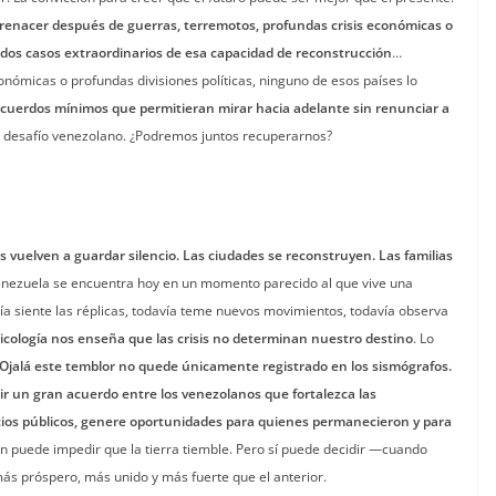
enacer después de guerras, terremotos, profundas crisis económicas o
n dos casos extraordinarios de esa capacidad de reconstrucción
…
onómicas o profundas divisiones políticas, ninguno de esos países lo
cuerdos mínimos que permitieran mirar hacia adelante sin renunciar a
o desafío venezolano. ¿Podremos juntos recuperarnos?
 vuelven a guardar silencio. Las ciudades se reconstruyen. Las familias
nezuela se encuentra hoy en un momento parecido al que vive una
a siente las réplicas, todavía teme nuevos movimientos, todavía observa
sicología nos enseña que las crisis no determinan nuestro destino
. Lo
Ojalá este temblor no quede únicamente registrado en los sismógrafos.
r un gran acuerdo entre los venezolanos que fortalezca las
icios públicos, genere oportunidades para quienes permanecieron y para
n puede impedir que la tierra tiemble. Pero sí puede decidir —cuando
ás próspero, más unido y más fuerte que el anterior.