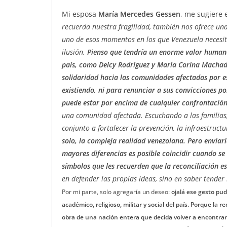
Mi esposa
María Mercedes Gessen
, me sugiere e
recuerda nuestra fragilidad, también nos ofrece un
uno de esos momentos en los que Venezuela necesit
ilusión.
Pienso que tendría un enorme valor humano
país, como Delcy Rodríguez y María Corina Machado
solidaridad hacia las comunidades afectadas por es
existiendo, ni para renunciar a sus convicciones po
puede estar por encima de cualquier confrontació
una comunidad afectada. Escuchando a las familias
conjunto a fortalecer la prevención, la infraestructur
solo, la compleja realidad venezolana. Pero envia
mayores diferencias es posible coincidir cuando se
símbolos que les recuerden que la reconciliación es
en defender las propias ideas, sino en saber tende
Por mi parte, solo agregaría un deseo:
ojalá ese gesto pudi
académico, religioso, militar y social del país. Porque la 
obra de una nación entera que decida volver a encontra