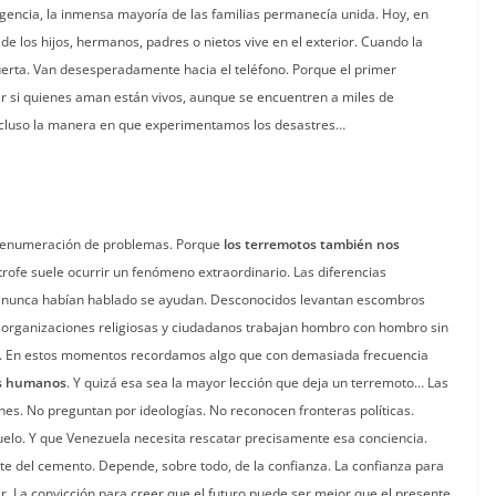
encia, la inmensa mayoría de las familias permanecía unida. Hoy, en
 los hijos, hermanos, padres o nietos vive en el exterior. Cuando la
uerta. Van desesperadamente hacia el teléfono. Porque el primer
r si quienes aman están vivos, aunque se encuentren a miles de
incluso la manera en que experimentamos los desastres…
una enumeración de problemas. Porque
los terremotos también nos
rofe suele ocurrir un fenómeno extraordinario. Las diferencias
e nunca habían hablado se ayudan. Desconocidos levantan escombros
as, organizaciones religiosas y ciudadanos trabajan hombro con hombro sin
yuda. En estos momentos recordamos algo que con demasiada frecuencia
res humanos
. Y quizá esa sea la mayor lección que deja un terremoto… Las
nes. No preguntan por ideologías. No reconocen fronteras políticas.
lo. Y que Venezuela necesita rescatar precisamente esa conciencia.
e del cemento. Depende, sobre todo, de la confianza. La confianza para
. La convicción para creer que el futuro puede ser mejor que el presente.