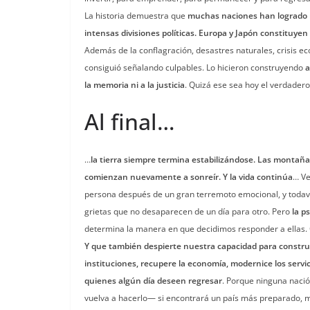
La historia demuestra que
muchas naciones han logrado r
intensas divisiones políticas. Europa y Japón constituye
Además de la conflagración, desastres naturales, crisis ec
consiguió señalando culpables. Lo hicieron construyendo
a
la memoria ni a la justicia
. Quizá ese sea hoy el verdader
Al final…
…
la tierra siempre termina estabilizándose. Las montañas
comienzan nuevamente a sonreír. Y la vida continúa
… Ve
persona después de un gran terremoto emocional, y todaví
grietas que no desaparecen de un día para otro. Pero
la p
determina la manera en que decidimos responder a ellas.
Y que también despierte nuestra capacidad para construi
instituciones, recupere la economía, modernice los serv
quienes algún día deseen regresar
. Porque ninguna nació
vuelva a hacerlo— si encontrará un país más preparado, m