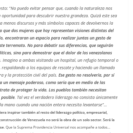
sto: “
No puedo evitar pensar que, cuando la naturaleza nos
a oportunidad para descubrir nuestra grandeza. Quizá este sea
a menos discursos y más símbolos capaces de devolvernos la
 que dos mujeres que hoy representan visiones distintas del
, encontraran un espacio para realizar juntas un gesto de
te terremoto. No para debatir sus diferencias, que seguirán
líticas, sino para demostrar que el dolor de los venezolanos
n
. Imagino a ambas visitando un hospital, un refugio temporal o
, respaldando a los equipos de rescate y haciendo un llamado
a y la protección civil del país.
Ese gesto no resolvería, por sí
ría un mensaje poderoso, como sería que en medio de las
 trata de proteger la vida. Los pueblos también necesitan
 posible
. Tal vez el verdadero liderazgo no consista únicamente
r la mano cuando una nación entera necesita levantarse”
…
era inspirar también al resto del liderazgo político, empresarial,
reconstrucción de Venezuela no será la obra de un solo sector. Será la
rse
. Que la Suprema Providencia Universal nos acompañe a todos…