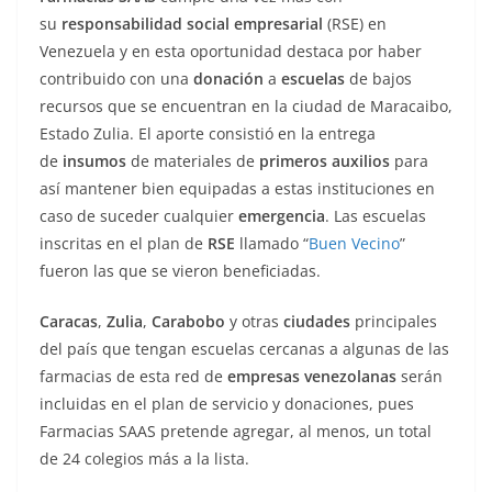
Caracas
,
Zulia
,
Carabobo
y otras
ciudades
principales
del país que tengan escuelas cercanas a algunas de las
farmacias de esta red de
empresas venezolanas
serán
incluidas en el plan de servicio y donaciones, pues
Farmacias SAAS pretende agregar, al menos, un total
de 24 colegios más a la lista.
Farmacias en el país
Venezuel
a tiene en su haber una larga lista
de
farmacias
no sólo que cumplen con su
responsabilidad social empresarial con los ciudadanos,
sino que también prestan servicios a lo largo y ancho
de todo el país. Las redes de farmacias pueden ser
muchas, pero a continuación nombraremos algunas de
las más conocidas y destacadas por su presencia y
ayuda social en toda Venezuela: