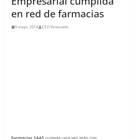
Empresarial cumplida
en red de farmacias
9 mayo, 2014
CEO Venezuela
Farmacias SAAS
cumple una vez más con
su
responsabilidad social empresarial
(RSE) en
Venezuela y en esta oportunidad destaca por haber
contribuido con una
donación
a
escuelas
de bajos
recursos que se encuentran en la ciudad de Maracaibo,
Estado Zulia. El aporte consistió en la entrega
de
insumos
de materiales de
primeros auxilios
para
así mantener bien equipadas a estas instituciones en
caso de suceder cualquier
emergencia
. Las escuelas
inscritas en el plan de
RSE
llamado “
Buen Vecino
”
fueron las que se vieron beneficiadas.