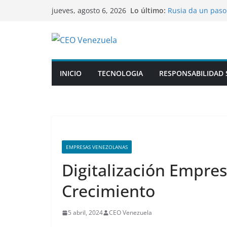
Saltar
Lo último:
Rusia da un paso
jueves, agosto 6, 2026
al
inspirados en los
VIDEO: Oso se cue
contenido
la muñeca de un
Venezuela march
La OMS alerta: e
capacidad de res
INICIO
TECNOLOGIA
RESPONSABILIDAD 
Presentada por H
el interior del v
EMPRESAS VENEZOLANAS
Digitalización Empresa
Crecimiento
5 abril, 2024
CEO Venezuela