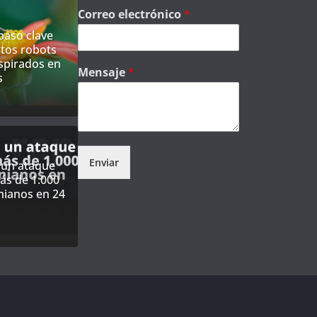
Correo electrónico
*
paso clave
tos robots
spirados en
Mensaje
*
s
Enviar
 un ataque
ás de 1.000
nianos en 24