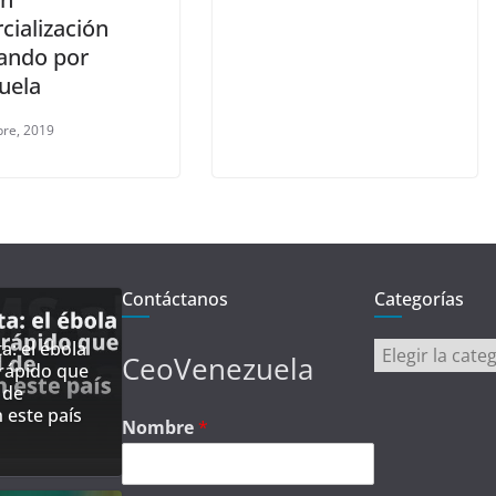
cialización
ando por
uela
bre, 2019
Contáctanos
Categorías
a: el ébola
Categorías
CeoVenezuela
rápido que
 de
 este país
Nombre
*