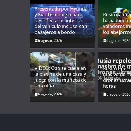
Presentada por Hyundai
y Kia: Tecnología para
Rusia da un 
desinfectar el interior
hacia diminu
del vehículo incluso con
voladores in
pasajeros a bordo
los abejorro
6 agosto, 2026
6 agosto, 2026
VIDEO: Oso se cuela en
Rusia repele
la piscina de una casa y
masivo de m
juega con la muñeca de
drones ucra
una niña
horas
6 agosto, 2026
6 agosto, 2026