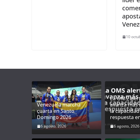
comer
apost
Venez
10 octu
La OMS alert
Venezuela marcha
avanza más 
cuarta en Santo
la capacidad
Domingo 2026
respuesta en
6 agosto, 2026
6 agosto, 2026