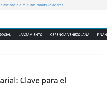
 clave hacia diminutos robots voladores
 abejorros
la en la piscina de una casa y juega con
a niña
a cuarta en Santo Domingo 2026
l ébola avanza más rápido que la
puesta en este país
SOCIAL
LANZAMIENTO
GERENCIA VENEZOLANA
FINAN
yundai y Kia: Tecnología para desinfectar
ehículo incluso con pasajeros a bordo
rial: Clave para el