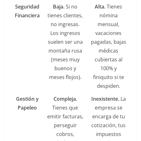
Seguridad
Baja.
Si no
Alta.
Tienes
Financiera
tienes clientes,
nómina
no ingresas.
mensual,
Los ingresos
vacaciones
suelen ser una
pagadas, bajas
montaña rusa
médicas
(meses muy
cubiertas al
buenos y
100% y
meses flojos).
finiquito si te
despiden.
Gestión y
Compleja.
Inexistente.
La
Papeleo
Tienes que
empresa se
emitir facturas,
encarga de tu
perseguir
cotización, tus
cobros,
impuestos