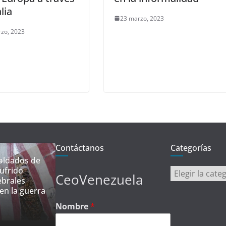
lia
23 marzo, 2023
zo, 2023
Contáctanos
Categorías
oldados de
ufrido
Categorías
CeoVenezuela
ebrales
en la guerra
Nombre
*