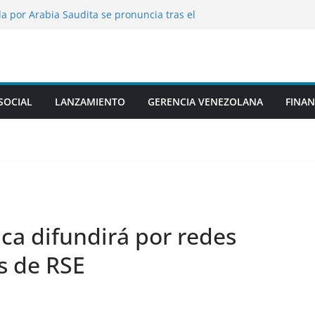
da por Arabia Saudita se pronuncia tras el
tíes
opular bloguero en el hospital tras
durante la transmisión
dos de EE.UU. han sufrido lesiones
áticas en la guerra contra Irán
S del ataque de los hutíes contra
SOCIAL
LANZAMIENTO
GERENCIA VENEZOLANA
FINAN
 sauditas
ofesora de danza por presunto abuso de
clases
a difundirá por redes
as de RSE