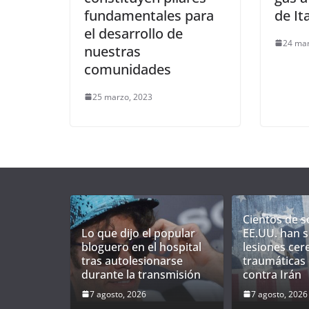
fundamentales para
de Ita
el desarrollo de
24 mar
nuestras
comunidades
25 marzo, 2023
Cientos de s
Lo que dijo el popular
EE.UU. han s
bloguero en el hospital
lesiones cer
tras autolesionarse
traumáticas 
durante la transmisión
contra Irán
7 agosto, 2026
7 agosto, 2026