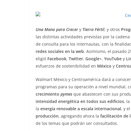
Una Mano para Crecer
y
Tierra Fértil
, y otros
Prog
las distintas actividades previstas por la cade
de consulta para los internautas, con la finalid
redes sociales en la web
. Asimismo, el pasado 2
eligió
Facebook
,
Twitter
,
Google
+,
YouTube
y
Li
esfuerzos de sostenibilidad en
México
y
Centro
Walmart México y Centroamérica dará a conocer 
programas para su operación a nivel mundial, c
crecimiento
pymes
que abastecen con sus produc
intensidad energética en todos sus edificios
, l
la
energía renovable a escala internacional
, y e
producción
, agregando ahora la
facilitación de
de los temas que podrán ser consultados.