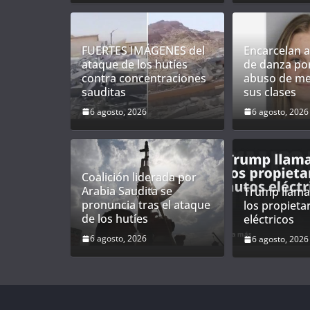
FUERTES IMÁGENES del
Encarcelan a
ataque de los hutíes
de danza po
contra concentraciones
abuso de me
sauditas
sus clases
6 agosto, 2026
6 agosto, 2026
Coalición liderada por
Arabia Saudita se
Trump llama 
pronuncia tras el ataque
los propieta
de los hutíes
eléctricos
6 agosto, 2026
6 agosto, 2026