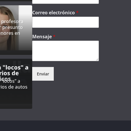
Correo electrónico
*
 profesora
r presunto
nores en
Mensaje
*
Enviar
“locos” a
rios de autos